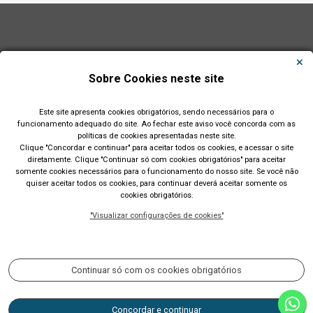
Sobre Cookies neste site
Este site apresenta cookies obrigatórios, sendo necessários para o
funcionamento adequado do site. Ao fechar este aviso você concorda com as
políticas de cookies apresentadas neste site.
Clique "Concordar e continuar" para aceitar todos os cookies, e acessar o site
diretamente. Clique "Continuar só com cookies obrigatórios" para aceitar
somente cookies necessários para o funcionamento do nosso site. Se você não
quiser aceitar todos os cookies, para continuar deverá aceitar somente os
cookies obrigatórios.
Prefeitura Municipal de Lajeado (RS)
"Visualizar configurações de cookies"
Rua Cel. Júlio May, 242 - Telefone (51) 3982 1000
Acompanhe nossas redes sociais:
Continuar só com os cookies obrigatórios
Concordar e continuar