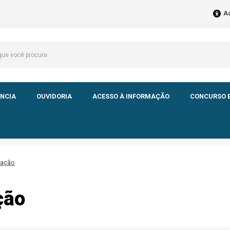
Ac
NCIA
OUVIDORIA
ACESSO À INFORMAÇÃO
CONCURSO E
eação
ção