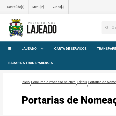
Conteúdo[1]
Menu[2]
Busca[3]
Início do menu
LAJEADO
CARTA DE SERVIÇOS
TRANSPARÊ
RADAR DA TRANSPARÊNCIA
Início
Concurso e Processo Seletivo
Editais
Portarias de Nom
/
/
/
Portarias de Nomea