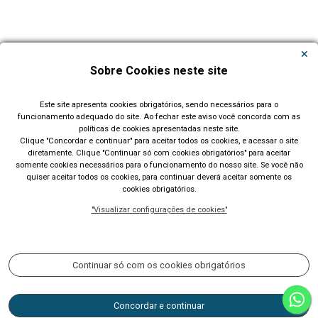
Carregar Mais Notícias
Sobre Cookies neste site
Todas as Notícias
Este site apresenta cookies obrigatórios, sendo necessários para o
funcionamento adequado do site. Ao fechar este aviso você concorda com as
políticas de cookies apresentadas neste site.
Clique "Concordar e continuar" para aceitar todos os cookies, e acessar o site
diretamente. Clique "Continuar só com cookies obrigatórios" para aceitar
somente cookies necessários para o funcionamento do nosso site. Se você não
quiser aceitar todos os cookies, para continuar deverá aceitar somente os
cookies obrigatórios.
Prefeitura Municipal de Lajeado (RS)
"Visualizar configurações de cookies"
Rua Cel. Júlio May, 242 - Telefone (51) 3982 1000
Acompanhe nossas redes sociais:
Continuar só com os cookies obrigatórios
Concordar e continuar
CNPJ 87.297.982/0001-03