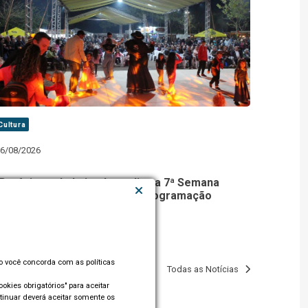
Cultura
6/08/2026
Prefeitura de Lajeado realiza a 7ª Semana
Farroupilha com 10 dias de programação
cultural e grandes atrações
so você concorda com as políticas
Todas as Notícias
okies obrigatórios" para aceitar
tinuar deverá aceitar somente os