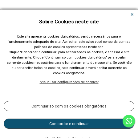
Carregar Mais Notícias
Sobre Cookies neste site
Todas as Notícias
Este site apresenta cookies obrigatórios, sendo necessários para o
funcionamento adequado do site. Ao fechar este aviso você concorda com as
políticas de cookies apresentadas neste site.
Clique "Concordar e continuar" para aceitar todos os cookies, e acessar o site
diretamente. Clique "Continuar só com cookies obrigatórios" para aceitar
somente cookies necessários para o funcionamento do nosso site. Se você não
quiser aceitar todos os cookies, para continuar deverá aceitar somente os
cookies obrigatórios.
Prefeitura Municipal de Lajeado (RS)
"Visualizar configurações de cookies"
Rua Cel. Júlio May, 242 - Telefone (51) 3982 1000
Acompanhe nossas redes sociais:
Continuar só com os cookies obrigatórios
Concordar e continuar
CNPJ 87.297.982/0001-03