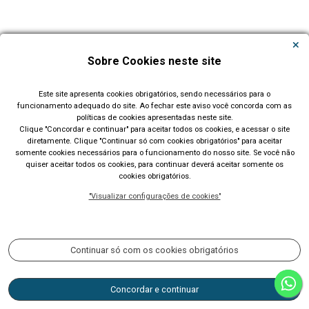
Carregar Mais Notícias
Sobre Cookies neste site
Todas as Notícias
Este site apresenta cookies obrigatórios, sendo necessários para o
funcionamento adequado do site. Ao fechar este aviso você concorda com as
políticas de cookies apresentadas neste site.
Clique "Concordar e continuar" para aceitar todos os cookies, e acessar o site
diretamente. Clique "Continuar só com cookies obrigatórios" para aceitar
somente cookies necessários para o funcionamento do nosso site. Se você não
quiser aceitar todos os cookies, para continuar deverá aceitar somente os
cookies obrigatórios.
Prefeitura Municipal de Lajeado (RS)
"Visualizar configurações de cookies"
Rua Cel. Júlio May, 242 - Telefone (51) 3982 1000
Acompanhe nossas redes sociais:
Continuar só com os cookies obrigatórios
Concordar e continuar
CNPJ 87.297.982/0001-03