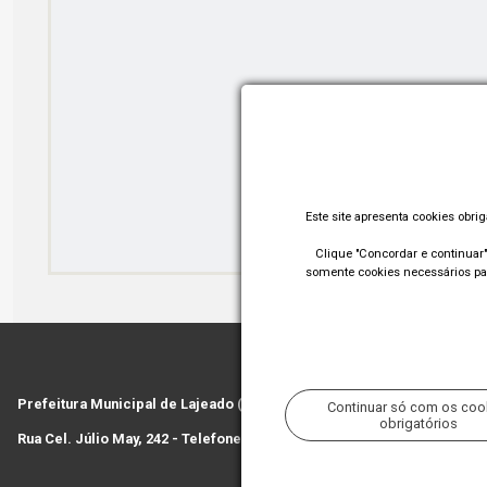
Este site apresenta cookies obri
Clique "Concordar e continuar" 
somente cookies necessários par
Prefeitura Municipal de Lajeado (RS)
Continuar só com os coo
obrigatórios
Rua Cel. Júlio May, 242 - Telefone (51) 3982 1000