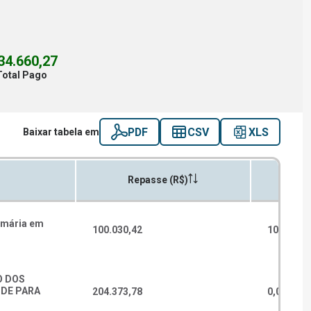
34.660,27
Total Pago
PDF
CSV
XLS
Baixar tabela em
Repasse (R$)
Empenh
imária em
100.030,42
100.000,
O DOS
UDE PARA
204.373,78
0,00