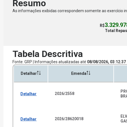
Resumo
As informações exibidas correspondem somente ao exercício i
3.329.97
R$
Total Repa
Tabela Descritiva
Fonte: GRP | Informações atualizadas até
08/08/2026
,
03
:
12
:
37
Detalhar
Emenda
PR
2026
/
2558
Detalhar
BR
EL
2026
/
28620018
Detalhar
GA