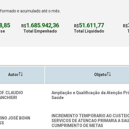
nformado e acumulado até o mês.
8,85
1.685.942,36
51.611,77
R$
R$
R$
sse
Total Empenhado
Total Liquidado
Autor
Objeto
OF. CLAUDIO
Ampliação e Qualificação da Atenção Pr
ANCHIERI
Saúde
INCREMENTO TEMPORARIO AO CUSTEI
VINO JOSÉ BOHN
SERVICOS DE ATENCAO PRIMARIA A SA
SS
CUMPRIMENTO DE METAS