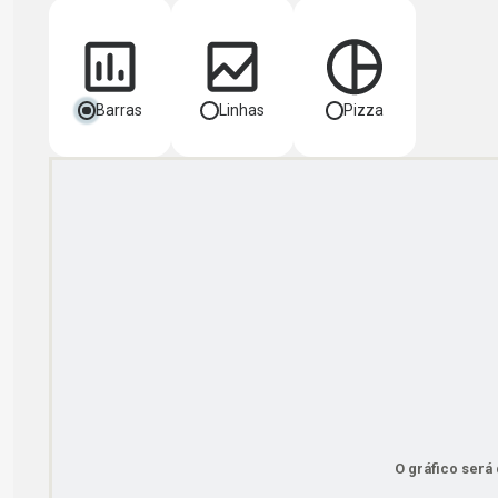
Barras
Linhas
Pizza
O gráfico será