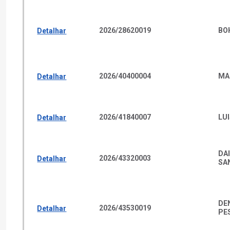
2026
/
28620019
BO
Detalhar
2026
/
40400004
MA
Detalhar
2026
/
41840007
LU
Detalhar
DA
2026
/
43320003
Detalhar
SA
DEN
2026
/
43530019
Detalhar
PE