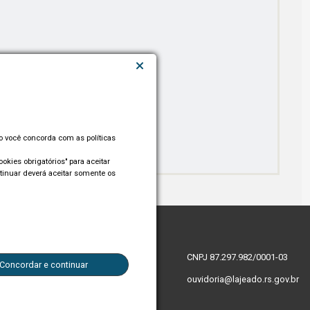
so você concorda com as políticas
okies obrigatórios" para aceitar
tinuar deverá aceitar somente os
CNPJ 87.297.982/0001-03
Concordar e continuar
ouvidoria@lajeado.rs.gov.br