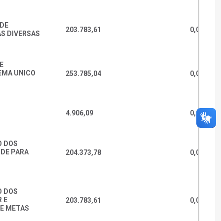
 DE
203.783,61
0,00
AS DIVERSAS
E
EMA UNICO
253.785,04
0,00
4.906,09
0,00
O DOS
UDE PARA
204.373,78
0,00
O DOS
 E
203.783,61
0,00
E METAS