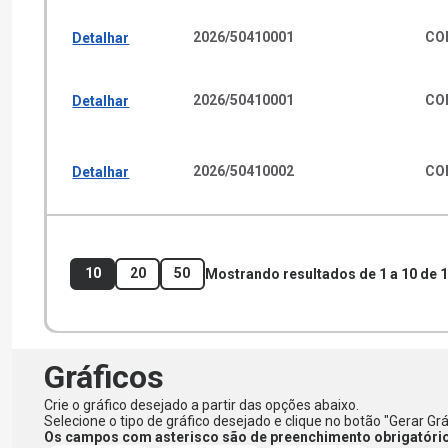
2026
/
50410001
CO
Detalhar
2026
/
50410001
CO
Detalhar
2026
/
50410002
CO
Detalhar
10
20
50
Mostrando resultados de
1
a
10
de
1
Gráficos
Crie o gráfico desejado a partir das opções abaixo.
Selecione o tipo de gráfico desejado e clique no botão "Gerar Grá
Os campos com asterisco são de preenchimento obrigatóri