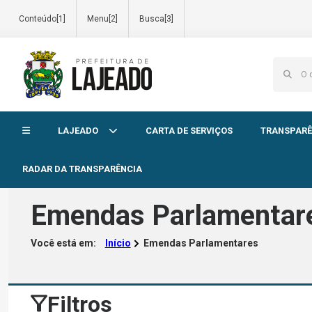
Conteúdo[1]
Menu[2]
Busca[3]
Início do menu
LAJEADO
CARTA DE SERVIÇOS
TRANSPARÊ
RADAR DA TRANSPARÊNCIA
Emendas Parlamentar
Você está em:
Início
Emendas Parlamentares
Filtros