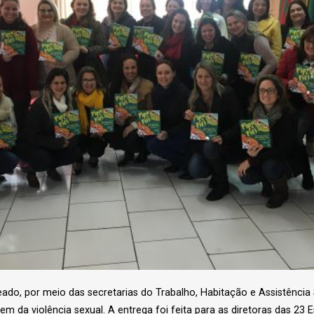
eado, por meio das secretarias do Trabalho, Habitação e Assistência 
gerem da violência sexual. A entrega foi feita para as diretoras das 23