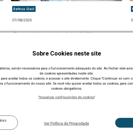
Defesa Civil
07/08/2026
0
o
Temporal desta quinta-feira, 06/08, causa
estragos e transtornos em Lajeado
Sobre Cookies neste site
gatórios, sendo necessários para o funcionamento adequado do site. Ao fechar este avi
Carregar Mais Notícias
de cookies apresentadas neste site.
para aceitar todos os cookies, e acessar o site diretamente. Clique "Continuar só com co
a o funcionamento do nosso site. Se você não quiser aceitar todos os cookies, para con
cookies obrigatórios.
"Visualizar configurações de cookies"
Acompanhe nossas redes sociais:
kies
Ver Política de Privacidade