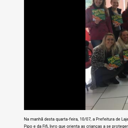
Na manhã desta quarta-feira, 10/07, a Prefeitura de Laj
Pipo e da Fifi, livro que orienta as crianças a se prote