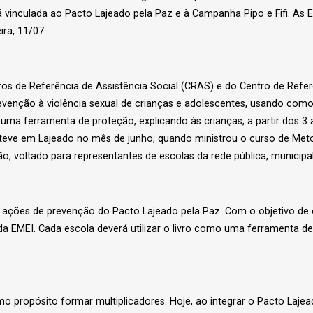
á vinculada ao Pacto Lajeado pela Paz e à Campanha Pipo e Fifi. As 
ra, 11/07.
ros de Referência de Assistência Social (CRAS) e do Centro de Refer
nção à violência sexual de crianças e adolescentes, usando como dis
 uma ferramenta de proteção, explicando às crianças, a partir dos 3
esteve em Lajeado no mês de junho, quando ministrou o curso de Met
, voltado para representantes de escolas da rede pública, municipal
as ações de prevenção do Pacto Lajeado pela Paz. Com o objetivo d
cada EMEI. Cada escola deverá utilizar o livro como uma ferramenta d
omo propósito formar multiplicadores. Hoje, ao integrar o Pacto La