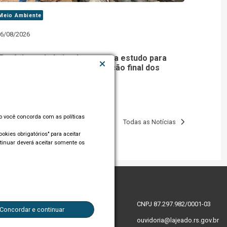
Meio Ambiente
6/08/2026
Prefeitura de Lajeado contrata estudo para
definir soluções para destinação final dos
resíduos sólidos
so você concorda com as políticas
Todas as Notícias
okies obrigatórios" para aceitar
tinuar deverá aceitar somente os
CNPJ 87.297.982/0001-03
Concordar e continuar
ouvidoria@lajeado.rs.gov.br