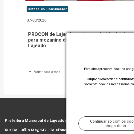
Defesa do Consumidor
07/08/2026
PROCON de Lajeado será transferido do térre
para mezanino do 3º pavimento no Shopping
Lajeado
Este site apresenta cookies obri
Voltar para o topo
Clique "Concordar e continuar" 
somente cookies necessários par
Prefeitura Municipal de Lajeado (RS)
Continuar só com os coo
obrigatórios
Rua Cel. Júlio May, 242 - Telefone (51) 3982 1000