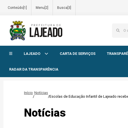
Conteúdo[1]
Menu[2]
Busca[3]
Início do menu
LAJEADO
CARTA DE SERVIÇOS
TRANSPARÊ
RADAR DA TRANSPARÊNCIA
Início
Notícias
/
/
Escolas de Educação Infantil de Lajeado receb
Notícias