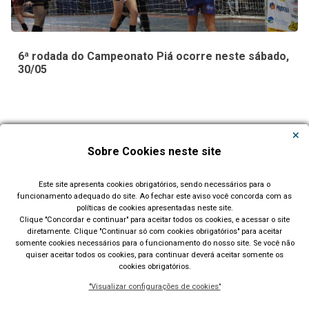
6ª rodada do Campeonato Piá ocorre neste sábado,
30/05
Carregar Mais Notícias
Sobre Cookies neste site
Todas as Notícias
Este site apresenta cookies obrigatórios, sendo necessários para o
funcionamento adequado do site. Ao fechar este aviso você concorda com as
políticas de cookies apresentadas neste site.
Clique "Concordar e continuar" para aceitar todos os cookies, e acessar o site
diretamente. Clique "Continuar só com cookies obrigatórios" para aceitar
somente cookies necessários para o funcionamento do nosso site. Se você não
quiser aceitar todos os cookies, para continuar deverá aceitar somente os
cookies obrigatórios.
Prefeitura Municipal de Lajeado (RS)
"Visualizar configurações de cookies"
Rua Cel. Júlio May, 242 - Telefone (51) 3982 1000