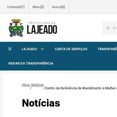
Conteúdo[1]
Menu[2]
Busca[3]
Início do menu
LAJEADO
CARTA DE SERVIÇOS
TRANSPARÊ
RADAR DA TRANSPARÊNCIA
Início
Notícias
/
/
Centro de Referência de Atendimento à Mulher 
Notícias