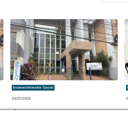
Desenvolvimento Social
29/07/2026
2
Últimos dias para se inscrever no processo de
escolha suplementar do Conselho Tutelar de
Lajeado