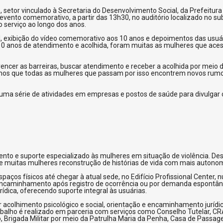
setor vinculado à Secretaria do Desenvolvimento Social, da Prefeitu
 evento comemorativo, a partir das 13h30, no auditório localizado no s
o serviço ao longo dos anos.
l, exibição do vídeo comemorativo aos 10 anos e depoimentos das usu
10 anos de atendimento e acolhida, foram muitas as mulheres que aces
ncer as barreiras, buscar atendimento e receber a acolhida por meio 
os que todas as mulheres que passam por isso encontrem novos rumos 
ma série de atividades em empresas e postos de saúde para divulgar o
ento e suporte especializado às mulheres em situação de violência. D
que muitas mulheres reconstrução de histórias de vida com mais autono
paços físicos até chegar à atual sede, no Edifício Profissional Center, 
 encaminhamento após registro de ocorrência ou por demanda espontâne
rídica, oferecendo suporte integral às usuárias.
acolhimento psicológico e social, orientação e encaminhamento jurídic
rabalho é realizado em parceria com serviços como Conselho Tutelar, CRA
 Brigada Militar por meio da Patrulha Maria da Penha, Casa de Passage