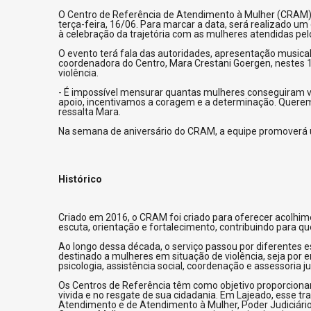
O Centro de Referência de Atendimento à Mulher (CRAM), 
terça-feira, 16/06. Para marcar a data, será realizado um
à celebração da trajetória com as mulheres atendidas pel
O evento terá fala das autoridades, apresentação musica
coordenadora do Centro, Mara Crestani Goergen, nestes 
violência.
- É impossível mensurar quantas mulheres conseguiram ve
apoio, incentivamos a coragem e a determinação. Querem
ressalta Mara.
Na semana de aniversário do CRAM, a equipe promoverá u
Histórico
Criado em 2016, o CRAM foi criado para oferecer acolhim
escuta, orientação e fortalecimento, contribuindo para 
Ao longo dessa década, o serviço passou por diferentes es
destinado a mulheres em situação de violência, seja por
psicologia, assistência social, coordenação e assessoria ju
Os Centros de Referência têm como objetivo proporcionar 
vivida e no resgate de sua cidadania. Em Lajeado, esse t
Atendimento e de Atendimento à Mulher, Poder Judiciário,