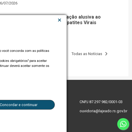
6/07/2026
Prefeitura de Lajeado realiza ação alusiva ao
Dia Mundial de Combate às Hepatites Virais
so você concorda com as políticas
Todas as Notícias
okies obrigatórios" para aceitar
tinuar deverá aceitar somente os
CNPJ 87.297.982/0001-03
Concordar e continuar
ouvidoria@lajeado.rs.gov.br