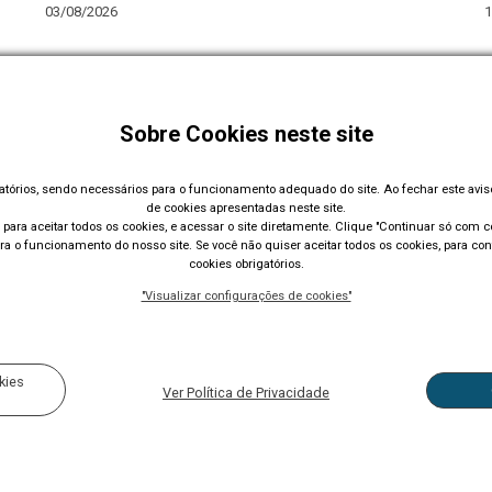
03/08/2026
1
Em quatro meses, Operação Inverno soma 4 mil
atendimentos no horário estendido em Lajeado
Sobre Cookies neste site
gatórios, sendo necessários para o funcionamento adequado do site. Ao fechar este avi
Carregar Mais Notícias
de cookies apresentadas neste site.
para aceitar todos os cookies, e acessar o site diretamente. Clique "Continuar só com co
a o funcionamento do nosso site. Se você não quiser aceitar todos os cookies, para con
cookies obrigatórios.
"Visualizar configurações de cookies"
Acompanhe nossas redes sociais:
kies
Ver Política de Privacidade