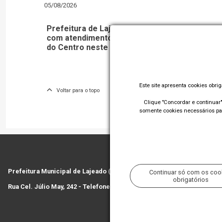
05/08/2026
Prefeitura de Lajeado realiza Saúde em Ação
com atendimento especial no Posto de Saúde
do Centro neste sábado, 08/08
Este site apresenta cookies obri
Voltar para o topo
Clique "Concordar e continuar" 
somente cookies necessários par
Prefeitura Municipal de Lajeado (RS)
Continuar só com os coo
obrigatórios
Rua Cel. Júlio May, 242 - Telefone (51) 3982 1000