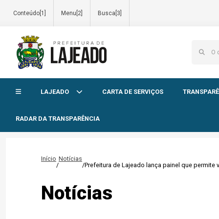
Conteúdo[1]
Menu[2]
Busca[3]
Início do menu
LAJEADO
CARTA DE SERVIÇOS
TRANSPARÊ
RADAR DA TRANSPARÊNCIA
Início
Notícias
/
/
Prefeitura de Lajeado lança painel que permite
Notícias