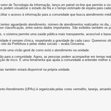
 setor de Tecnologia da Informação, lança um painel on-line que permite a v
s podem visualizar o estado da fila e o tempo estimado de espera para cada 
 facilitar o acesso à informação para a comunidade que busca atendimento méd
cientes aguardando atendimento, número de atendimentos realizados no dia,
por classificação, entre outros dados importantes. São exibidos também os 
s, o sistema permite uma saúde pública mais transparente, acessível e bas
oridade é sempre clínica, respeitando a gravidade de cada caso. Queremos ofe
ite da Prefeitura e pelas redes sociais – avalia Giovanna.
rmite uma visão geral de como está o atendimento na unidade.
mação para a comunidade. Agora, as pessoas podem acompanhar em tempo real
ção de risco. É uma ferramenta que ajuda a comunidade a entender melhor a
dias também estará disponível na própria unidade.
nto Atendimento (UPAs) é organizada pelas cores vermelho, laranja, amarelo, 