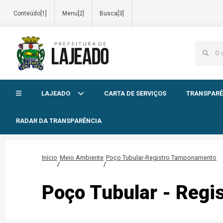
Conteúdo[1]
Menu[2]
Busca[3]
Início do menu
LAJEADO
CARTA DE SERVIÇOS
TRANSPARÊ
RADAR DA TRANSPARÊNCIA
Início
Meio Ambiente
Poço Tubular-Registro Tamponamento
/
/
Poço Tubular - Reg