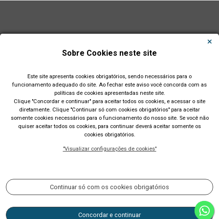
Sobre Cookies neste site
Este site apresenta cookies obrigatórios, sendo necessários para o
funcionamento adequado do site. Ao fechar este aviso você concorda com as
políticas de cookies apresentadas neste site.
Clique "Concordar e continuar" para aceitar todos os cookies, e acessar o site
diretamente. Clique "Continuar só com cookies obrigatórios" para aceitar
somente cookies necessários para o funcionamento do nosso site. Se você não
quiser aceitar todos os cookies, para continuar deverá aceitar somente os
cookies obrigatórios.
Prefeitura Municipal de Lajeado (RS)
"Visualizar configurações de cookies"
Rua Cel. Júlio May, 242 - Telefone (51) 3982 1000
Acompanhe nossas redes sociais:
Continuar só com os cookies obrigatórios
Concordar e continuar