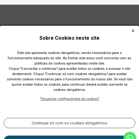
Sobre Cookies neste site
Este site apresenta cookies obrigatórios, sendo necessários para o
funcionamento adequado do site. Ao fechar este aviso você concorda com as
políticas de cookies apresentadas neste site.
Clique "Concordar e continuar" para aceitar todos os cookies, e acessar o site
diretamente. Clique "Continuar só com cookies obrigatórios" para aceitar
somente cookies necessários para o funcionamento do nosso site. Se você não
quiser aceitar todos os cookies, para continuar deverá aceitar somente os
cookies obrigatórios.
Prefeitura Municipal de Lajeado (RS)
"Visualizar configurações de cookies"
Rua Cel. Júlio May, 242 - Telefone (51) 3982 1000
Acompanhe nossas redes sociais:
Continuar só com os cookies obrigatórios