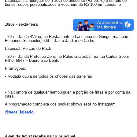
Especial: Hambúrguer com 10% de desconto (R$ 38,70) e sorteio de
bonés, copos personalizados e vouchers de R$ 100 em consumo
10/07 - sexta-feira
- 20h - Banda 4Vilão, no Restaurante e Lancheria do Gringo, rua João
Fernando Schneider, 508 – Bairro Jardim do Cedro
Especial: Porção do Rock
- 20h - Banda Protótipo Zero, no Rules Gastrobar, na rua Carlos Spohr
Filho, 6947 – Bairro São Bento
Promoções:
• Rodada dupla de todos os chopes das torneiras
• Na compra de qualquer hambúrguer, a porção de fritas é por conta da
casa.
A programação completa dos pocket shows está no Instagram
@secel.lajeado
.
Avenida Acvat recebe palco principal