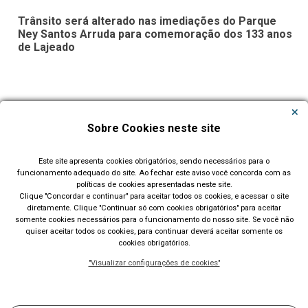
Trânsito será alterado nas imediações do Parque
Ney Santos Arruda para comemoração dos 133 anos
de Lajeado
Carregar Mais Notícias
Sobre Cookies neste site
Todas as Notícias
Este site apresenta cookies obrigatórios, sendo necessários para o
funcionamento adequado do site. Ao fechar este aviso você concorda com as
políticas de cookies apresentadas neste site.
Clique "Concordar e continuar" para aceitar todos os cookies, e acessar o site
diretamente. Clique "Continuar só com cookies obrigatórios" para aceitar
somente cookies necessários para o funcionamento do nosso site. Se você não
quiser aceitar todos os cookies, para continuar deverá aceitar somente os
cookies obrigatórios.
Prefeitura Municipal de Lajeado (RS)
"Visualizar configurações de cookies"
Rua Cel. Júlio May, 242 - Telefone (51) 3982 1000
Acompanhe nossas redes sociais: