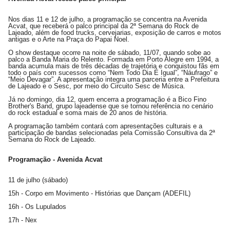
Nos dias 11 e 12 de julho, a programação se concentra na Avenida
Acvat, que receberá o palco principal da 2ª Semana do Rock de
Lajeado, além de food trucks, cervejarias, exposição de carros e motos
antigas e o Arte na Praça do Papai Noel.
O show destaque ocorre na noite de sábado, 11/07, quando sobe ao
palco a Banda Maria do Relento. Formada em Porto Alegre em 1994, a
banda acumula mais de três décadas de trajetória e conquistou fãs em
todo o país com sucessos como “Nem Todo Dia É Igual”, “Náufrago” e
“Meio Devagar”. A apresentação integra uma parceria entre a Prefeitura
de Lajeado e o Sesc, por meio do Circuito Sesc de Música.
Já no domingo, dia 12, quem encerra a programação é a Bico Fino
Brother's Band, grupo lajeadense que se tornou referência no cenário
do rock estadual e soma mais de 20 anos de história.
A programação também contará com apresentações culturais e a
participação de bandas selecionadas pela Comissão Consultiva da 2ª
Semana do Rock de Lajeado.
Programação - Avenida Acvat
11 de julho (sábado)
15h - Corpo em Movimento - Histórias que Dançam (ADEFIL)
16h - Os Lupulados
17h - Nex