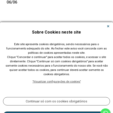
06/06
Carregar Mais Notícias
Sobre Cookies neste site
Todas as Notícias
Este site apresenta cookies obrigatórios, sendo necessários para o
funcionamento adequado do site. Ao fechar este aviso você concorda com as
políticas de cookies apresentadas neste site.
Clique "Concordar e continuar" para aceitar todos os cookies, e acessar o site
diretamente. Clique "Continuar só com cookies obrigatórios" para aceitar
somente cookies necessários para o funcionamento do nosso site. Se você não
quiser aceitar todos os cookies, para continuar deverá aceitar somente os
cookies obrigatórios.
Prefeitura Municipal de Lajeado (RS)
"Visualizar configurações de cookies"
Rua Cel. Júlio May, 242 - Telefone (51) 3982 1000
Acompanhe nossas redes sociais:
Continuar só com os cookies obrigatórios