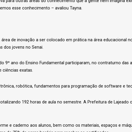
a para outras áreas do conhecimento que a gente nem imagina existi
temos esse conhecimento – avaliou Tayna.
o da área de inovação a ser colocado em prática na área educacional
as dos jovens no Senai.
do 9º ano do Ensino Fundamental participaram, no contraturno das a
 ciências exatas.
letrônica, robótica, fundamentos para programação de software e tecn
totalizando 192 horas de aula no semestre. A Prefeitura de Lajeado o
forme e caderno aos alunos, bem como os materiais, espaços e máqui