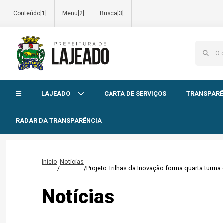
Conteúdo[1]
Menu[2]
Busca[3]
Início do menu
LAJEADO
CARTA DE SERVIÇOS
TRANSPARÊ
RADAR DA TRANSPARÊNCIA
Início
Notícias
/
/
Projeto Trilhas da Inovação forma quarta turm
Notícias