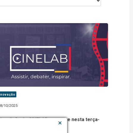
Inovação
8/10/2025
1ª edição do CINELAB acontece nesta terça-
feira, 28/10, no Labilá