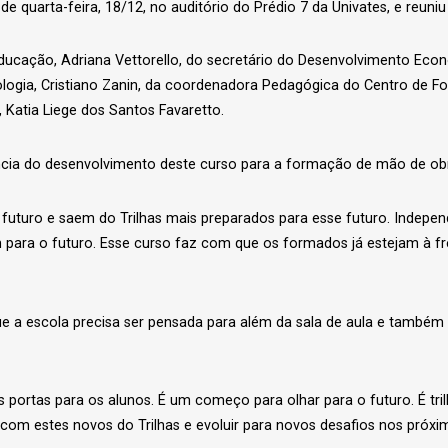
 quarta-feira, 18/12, no auditório do Prédio 7 da Univates, e reuniu 
ucação, Adriana Vettorello, do secretário do Desenvolvimento Econô
gia, Cristiano Zanin, da coordenadora Pedagógica do Centro de Fo
Katia Liege dos Santos Favaretto.
tância do desenvolvimento deste curso para a formação de mão de obr
futuro e saem do Trilhas mais preparados para esse futuro. Independ
para o futuro. Esse curso faz com que os formados já estejam à fr
que a escola precisa ser pensada para além da sala de aula e também
 portas para os alunos. É um começo para olhar para o futuro. É tr
om estes novos do Trilhas e evoluir para novos desafios nos próxim