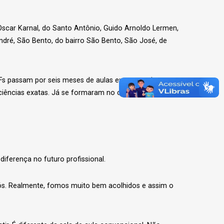
Oscar Karnal, do Santo Antônio, Guido Arnoldo Lermen,
André, São Bento, do bairro São Bento, São José, de
Fs passam por seis meses de aulas em um projeto
 ciências exatas. Já se formaram no curso 65 alunos em
iferença no futuro profissional.
ós. Realmente, fomos muito bem acolhidos e assim o