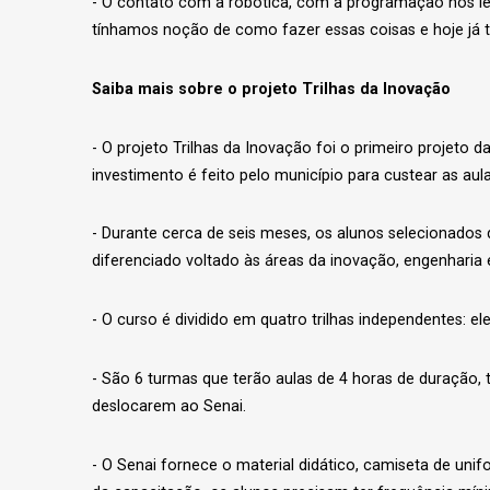
- O contato com a robótica, com a programação nos lev
tínhamos noção de como fazer essas coisas e hoje já 
Saiba mais sobre o projeto Trilhas da Inovação
- O projeto Trilhas da Inovação foi o primeiro projet
investimento é feito pelo município para custear as aul
- Durante cerca de seis meses, os alunos selecionados 
diferenciado voltado às áreas da inovação, engenharia e
- O curso é dividido em quatro trilhas independentes: e
- São 6 turmas que terão aulas de 4 horas de duração, 
deslocarem ao Senai.
- O Senai fornece o material didático, camiseta de uni