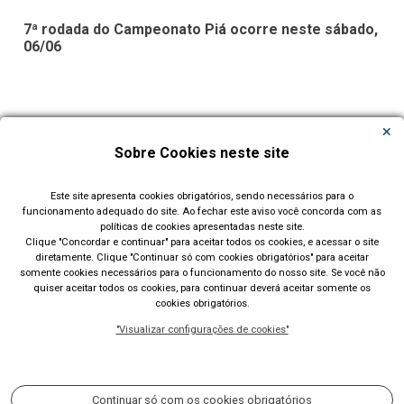
7ª rodada do Campeonato Piá ocorre neste sábado,
06/06
Carregar Mais Notícias
Sobre Cookies neste site
Todas as Notícias
Este site apresenta cookies obrigatórios, sendo necessários para o
funcionamento adequado do site. Ao fechar este aviso você concorda com as
políticas de cookies apresentadas neste site.
Clique "Concordar e continuar" para aceitar todos os cookies, e acessar o site
diretamente. Clique "Continuar só com cookies obrigatórios" para aceitar
somente cookies necessários para o funcionamento do nosso site. Se você não
quiser aceitar todos os cookies, para continuar deverá aceitar somente os
cookies obrigatórios.
Prefeitura Municipal de Lajeado (RS)
"Visualizar configurações de cookies"
Rua Cel. Júlio May, 242 - Telefone (51) 3982 1000
Acompanhe nossas redes sociais:
Continuar só com os cookies obrigatórios