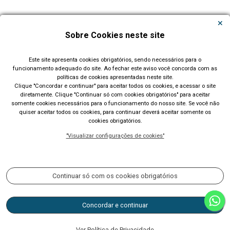
Carregar Mais Notícias
Sobre Cookies neste site
Todas as Notícias
Este site apresenta cookies obrigatórios, sendo necessários para o
funcionamento adequado do site. Ao fechar este aviso você concorda com as
políticas de cookies apresentadas neste site.
Clique "Concordar e continuar" para aceitar todos os cookies, e acessar o site
diretamente. Clique "Continuar só com cookies obrigatórios" para aceitar
somente cookies necessários para o funcionamento do nosso site. Se você não
quiser aceitar todos os cookies, para continuar deverá aceitar somente os
cookies obrigatórios.
Prefeitura Municipal de Lajeado (RS)
"Visualizar configurações de cookies"
Rua Cel. Júlio May, 242 - Telefone (51) 3982 1000
Acompanhe nossas redes sociais:
Continuar só com os cookies obrigatórios
Concordar e continuar
CNPJ 87.297.982/0001-03
ouvidoria@lajeado.rs.gov.br
Ver Política de Privacidade