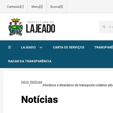
Conteúdo[1]
Menu[2]
Busca[3]
Início do menu
LAJEADO
CARTA DE SERVIÇOS
TRANSPARÊ
RADAR DA TRANSPARÊNCIA
Início
Notícias
/
/
Horários e itinerários do transporte coletivo u
Notícias