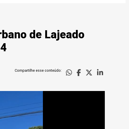
urbano de Lajeado
04
Compartilhe esse conteúdo: