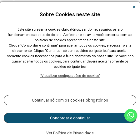
Sobre Cookies neste site
Este site apresenta cookies obrigatórios, sendo necessários para o
Todos os Eventos
funcionamento adequado do site. Ao fechar este aviso você concorda com as
políticas de cookies apresentadas neste site.
Clique "Concordar e continuar" para aceitar todos os cookies, e acessar o site
diretamente. Clique "Continuar só com cookies obrigatórios" para aceitar
somente cookies necessários para o funcionamento do nosso site. Se você não
quiser aceitar todos os cookies, para continuar deverá aceitar somente os
cookies obrigatórios.
Prefeitura Municipal de Lajeado (RS)
"Visualizar configurações de cookies"
Rua Cel. Júlio May, 242 - Telefone (51) 3982 1000
Acompanhe nossas redes sociais:
Continuar só com os cookies obrigatórios
Concordar e continuar
CNPJ 87.297.982/0001-03
ouvidoria@lajeado.rs.gov.br
Ver Política de Privacidade