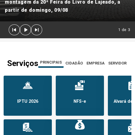
montagem da 20ª Feira do Livro de Lajeado, a
partir de domingo, 09/08
1
de
3
Serviços
PRINCIPAIS
CIDADÃO
EMPRESA
SERVIDOR
IPTU 2026
NFS-e
Alvará de